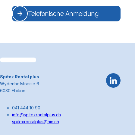
Telefonische Anmeldung
Footerbereich
Link zum Premiumpartner: Allianz
~Kontaktinformationen
Spitex Rontal plus
Wydenhofstrasse 6
6030 Ebikon
041 444 10 90
info@spitexrontalplus.ch
spitexrontalplus@hin.ch